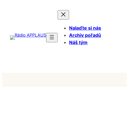
Přeskočit
na
obsah
Nalaďte si nás
Archiv pořadů
Náš tým
Kurzy pro moderátory
Reklama